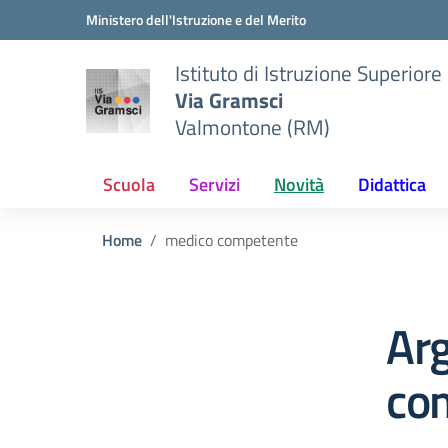
Vai ai contenuti
Vai al menu di navigazione
Vai al footer
Ministero dell'Istruzione e del Merito
Istituto di Istruzione Superiore
Via Gramsci
Valmontone (RM)
Scuola
Servizi
Novità
Didattica
Home
medico competente
Ar
co