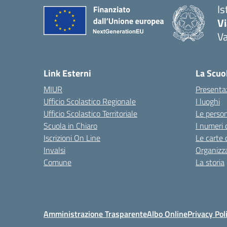
Is
V
V
— 
Link Esterni
La Scuo
MIUR
Presenta
Ufficio Scolastico Regionale
I luoghi
Ufficio Scolastico Territoriale
Le perso
Scuola in Chiaro
I numeri 
Iscrizioni On Line
Le carte 
Invalsi
Organizz
Comune
La storia
Amministrazione Trasparente
Albo Online
Privacy Pol