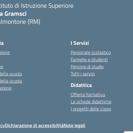
tituto di Istruzione Superiore
ia Gramsci
almontone (RM)
Visita la pagina iniziale della scuola
la
I Servizi
zione
Personale scolastico
Famiglie e studenti
ne
Percorsi di studio
della scuola
Tutti i servizi
della scuola
Didattica
azione
Offerta formativa
Le schede didattiche
I progetti delle classi
icy
Dichiarazione di accessibilità
Note legali