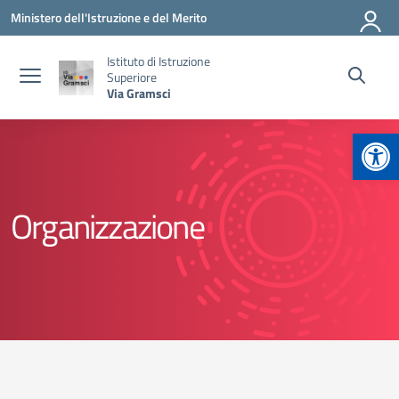
Vai ai contenuti
Vai al menu di navigazione
Vai al footer
Ministero dell'Istruzione e del Merito
Istituto di Istruzione
Superiore
Via Gramsci
Apr
Organizzazione