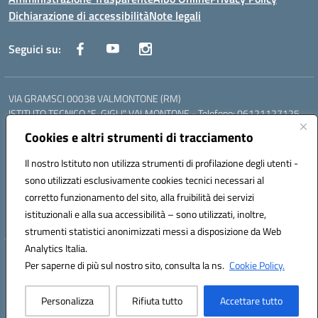
Dichiarazione di accessibilità
Note legali
Seguici su:
VIA GRAMSCI 00038 VALMONTONE (RM)
ISTITUTO TECNICO "E. GIGLI" VALMONTONE - Telefono: 06121127125
ISTITUTO PROFESSIONALE "P.P. DELFINO" COLLEFERRO - Telefono:
Cookies e altri strumenti di tracciamento
06121126825
LICEO DELLE SCIENZE UMANE "P.L. NERVI" SEGNI - Telefono:
Il nostro Istituto non utilizza strumenti di profilazione degli utenti -
06121126845
sono utilizzati esclusivamente cookies tecnici necessari al
Mail: RMIS099002@istruzione.it - PEC: RMIS099002@pec.istruzione.it
corretto funzionamento del sito, alla fruibilità dei servizi
Codice meccanografico: RMIS099002
istituzionali e alla sua accessibilità – sono utilizzati, inoltre,
Codice fiscale: 95036960581
strumenti statistici anonimizzati messi a disposizione da Web
Analytics Italia.
Hosting & Powered by 3D Solution S.r.l.
Per saperne di più sul nostro sito, consulta la ns.
Cookie Policy.
Concept & Design by Designers Italia
Personalizza
Rifiuta tutto
Accettare tutto