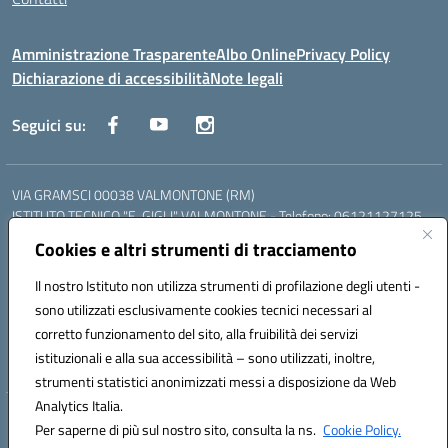
Amministrazione Trasparente
Albo Online
Privacy Policy
Dichiarazione di accessibilità
Note legali
Seguici su:
VIA GRAMSCI 00038 VALMONTONE (RM)
ISTITUTO TECNICO "E. GIGLI" VALMONTONE - Telefono: 06121127125
ISTITUTO PROFESSIONALE "P.P. DELFINO" COLLEFERRO - Telefono:
Cookies e altri strumenti di tracciamento
06121126825
LICEO DELLE SCIENZE UMANE "P.L. NERVI" SEGNI - Telefono:
Il nostro Istituto non utilizza strumenti di profilazione degli utenti -
06121126845
sono utilizzati esclusivamente cookies tecnici necessari al
Mail: RMIS099002@istruzione.it - PEC: RMIS099002@pec.istruzione.it
corretto funzionamento del sito, alla fruibilità dei servizi
Codice meccanografico: RMIS099002
istituzionali e alla sua accessibilità – sono utilizzati, inoltre,
Codice fiscale: 95036960581
strumenti statistici anonimizzati messi a disposizione da Web
Analytics Italia.
Hosting & Powered by 3D Solution S.r.l.
Per saperne di più sul nostro sito, consulta la ns.
Cookie Policy.
Concept & Design by Designers Italia