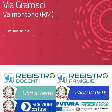
Via Gramsci
Valmontone (RM)
Vai alla scuola