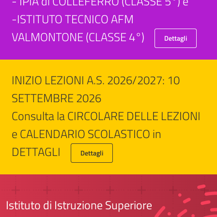
- IPIA di COLLEFERRO (CLASSE 5°) e
-ISTITUTO TECNICO AFM
VALMONTONE (CLASSE 4°)
Dettagli
INIZIO LEZIONI A.S. 2026/2027: 10
SETTEMBRE 2026
Consulta la CIRCOLARE DELLE LEZIONI
e CALENDARIO SCOLASTICO in
DETTAGLI
Dettagli
Istituto di Istruzione Superiore