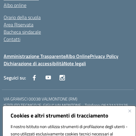
Albo online
Orario della scuola
Area Riservata
Bacheca sindacale
Contatti
Amministrazione Trasparente
Albo Online
Privacy Policy
Dichiarazione di accessibilità
Note legali
Seguici su:
VIA GRAMSCI 00038 VALMONTONE (RM)
ISTITUTO TECNICO "E. GIGLI" VALMONTONE - Telefono: 06121127125
ISTITUTO PROFESSIONALE "P.P. DELFINO" COLLEFERRO - Telefono:
Cookies e altri strumenti di tracciamento
06121126825
LICEO DELLE SCIENZE UMANE "P.L. NERVI" SEGNI - Telefono:
Il nostro Istituto non utilizza strumenti di profilazione degli utenti -
06121126845
sono utilizzati esclusivamente cookies tecnici necessari al