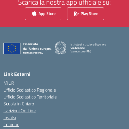
Scarica la nostra app ufficiale su:
App Store
Play Store
Istituto di Istruzione Superiore
Via Gramsci
Valmontone (RM)
— Visita la pagina iniziale della scuola
Link Esterni
MIUR
Ufficio Scolastico Regionale
Ufficio Scolastico Territoriale
Scuola in Chiaro
Iscrizioni On Line
Invalsi
Comune