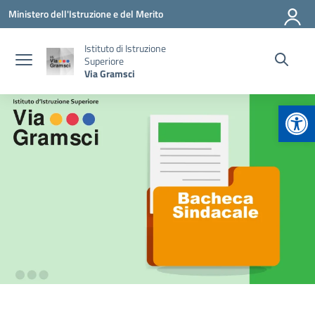
Vai ai contenuti
Vai al menu di navigazione
Vai al footer
Ministero dell'Istruzione e del Merito
Istituto di Istruzione
Superiore
Via Gramsci
Apr