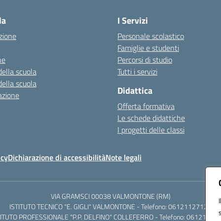
la
I Servizi
zione
Personale scolastico
Famiglie e studenti
ne
Percorsi di studio
della scuola
Tutti i servizi
della scuola
Didattica
azione
Offerta formativa
Le schede didattiche
I progetti delle classi
icy
Dichiarazione di accessibilità
Note legali
VIA GRAMSCI 00038 VALMONTONE (RM)
ISTITUTO TECNICO "E. GIGLI" VALMONTONE - Telefono: 06121127125
TITUTO PROFESSIONALE "P.P. DELFINO" COLLEFERRO - Telefono: 06121126