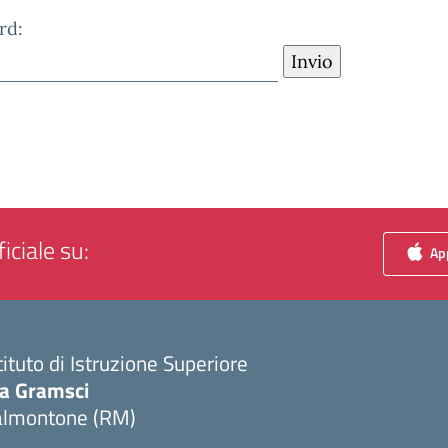
rd:
iciale su:
App
tituto di Istruzione Superiore
ia Gramsci
almontone (RM)
Visita la pagina iniziale della scuola