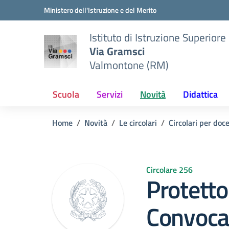
Vai ai contenuti
Vai al menu di navigazione
Vai al footer
Ministero dell'Istruzione e del Merito
Istituto di Istruzione Superiore
Via Gramsci
Valmontone (RM)
Scuola
Servizi
Novità
Didattica
Home
Novità
Le circolari
Circolari per doc
Circolare 256
Protetto
Convoca