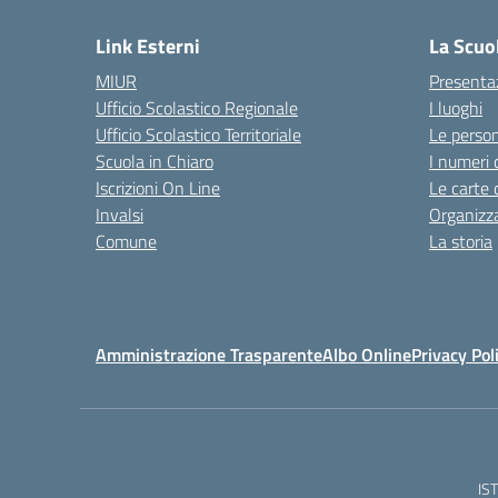
Link Esterni
La Scuo
MIUR
Presenta
Ufficio Scolastico Regionale
I luoghi
Ufficio Scolastico Territoriale
Le perso
Scuola in Chiaro
I numeri 
Iscrizioni On Line
Le carte 
Invalsi
Organizz
Comune
La storia
Amministrazione Trasparente
Albo Online
Privacy Pol
IS