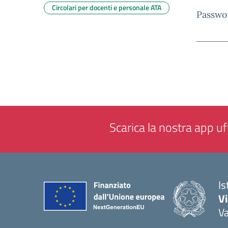
Circolari per docenti e personale ATA
Passwo
Scarica la nostra app uff
Is
V
V
— 