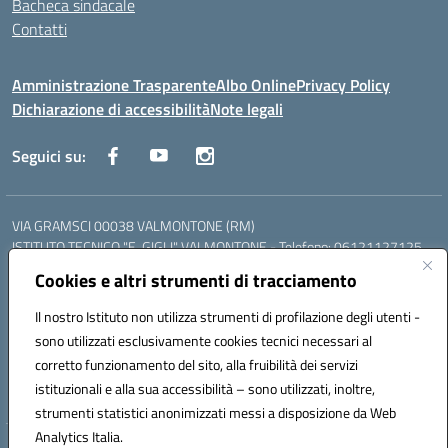
Bacheca sindacale
Contatti
Amministrazione Trasparente
Albo Online
Privacy Policy
Dichiarazione di accessibilità
Note legali
Seguici su:
VIA GRAMSCI 00038 VALMONTONE (RM)
ISTITUTO TECNICO "E. GIGLI" VALMONTONE - Telefono: 06121127125
ISTITUTO PROFESSIONALE "P.P. DELFINO" COLLEFERRO - Telefono:
Cookies e altri strumenti di tracciamento
06121126825
LICEO DELLE SCIENZE UMANE "P.L. NERVI" SEGNI - Telefono:
Il nostro Istituto non utilizza strumenti di profilazione degli utenti -
06121126845
sono utilizzati esclusivamente cookies tecnici necessari al
Mail: RMIS099002@istruzione.it - PEC: RMIS099002@pec.istruzione.it
corretto funzionamento del sito, alla fruibilità dei servizi
Codice meccanografico: RMIS099002
istituzionali e alla sua accessibilità – sono utilizzati, inoltre,
Codice fiscale: 95036960581
strumenti statistici anonimizzati messi a disposizione da Web
Analytics Italia.