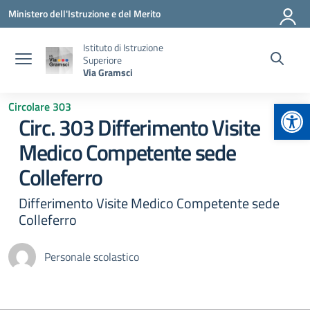
Vai ai contenuti
Vai al menu di navigazione
Vai al footer
Ministero dell'Istruzione e del Merito
Istituto di Istruzione
Superiore
Via Gramsci
Apr
Circolare 303
Circ. 303 Differimento Visite
Medico Competente sede
Colleferro
Differimento Visite Medico Competente sede
Colleferro
Personale scolastico