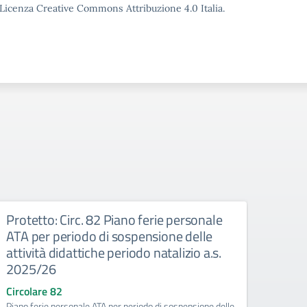
o Licenza Creative Commons Attribuzione 4.0 Italia.
Protetto: Circ. 82 Piano ferie personale
Circ
ATA per periodo di sospensione delle
lavo
attività didattiche periodo natalizio a.s.
Circo
2025/26
Trasfo
rientro
Circolare 82
2025/
Piano ferie personale ATA per periodo di sospensione delle