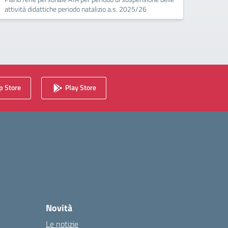
attività didattiche periodo natalizio a.s. 2025/26
 Store
Play Store
Novità
Le notizie