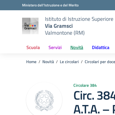
Vai ai contenuti
Vai al menu di navigazione
Vai al footer
Ministero dell'Istruzione e del Merito
Istituto di Istruzione Superiore
Via Gramsci
Valmontone (RM)
Scuola
Servizi
Novità
Didattica
Home
Novità
Le circolari
Circolari per doc
Circolare 384
Circ. 38
A.T.A. –