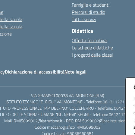
Famiglie e studenti
ne
Percorsi di studio
della scuola
Tutti i servizi
della scuola
Didattica
azione
Offerta formativa
Le schede didattiche
I progetti delle classi
icy
Dichiarazione di accessibilità
Note legali
VIA GRAMSCI 00038 VALMONTONE (RM)
ISTITUTO TECNICO "E. GIGLI" VALMONTONE - Telefono: 06121127125
TITUTO PROFESSIONALE "P.P. DELFINO" COLLEFERRO - Telefono: 06121126
LICEO DELLE SCIENZE UMANE "P.L. NERVI" SEGNI - Telefono: 0612112684
Mail: RMIS099002@istruzione.it - PEC: RMIS099002@pec.istruzione.it
Codice meccanografico: RMIS099002
Codice fiscale: 95036960581