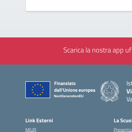
Scarica la nostra app uff
Is
V
V
— 
Link Esterni
La Scuo
MIUR
Presenta