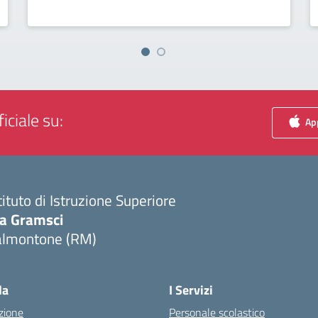
iciale su:
App
tituto di Istruzione Superiore
ia Gramsci
almontone (RM)
Visita la pagina iniziale della scuola
la
I Servizi
zione
Personale scolastico