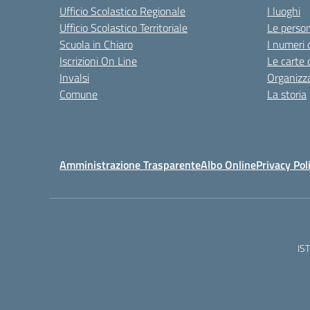
Ufficio Scolastico Regionale
I luoghi
Ufficio Scolastico Territoriale
Le perso
Scuola in Chiaro
I numeri 
Iscrizioni On Line
Le carte 
Invalsi
Organizz
Comune
La storia
Amministrazione Trasparente
Albo Online
Privacy Pol
IS