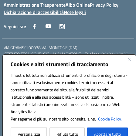
Amministrazione Trasparente
Albo Online
Privacy Policy
Dichiarazione di accessibilità
Note legali
Seguici su:
VIA GRAMSCI 00038 VALMONTONE (RM)
ISTITUTO TECNICO "E. GIGLI" VALMONTONE - Telefono: 06121127125
ISTITUTO PROFESSIONALE "P.P. DELFINO" COLLEFERRO - Telefono:
Cookies e altri strumenti di tracciamento
06121126825
LICEO DELLE SCIENZE UMANE "P.L. NERVI" SEGNI - Telefono:
Il nostro Istituto non utilizza strumenti di profilazione degli utenti -
06121126845
sono utilizzati esclusivamente cookies tecnici necessari al
Mail: RMIS099002@istruzione.it - PEC: RMIS099002@pec.istruzione.it
corretto funzionamento del sito, alla fruibilità dei servizi
Codice meccanografico: RMIS099002
istituzionali e alla sua accessibilità – sono utilizzati, inoltre,
Codice fiscale: 95036960581
strumenti statistici anonimizzati messi a disposizione da Web
Analytics Italia.
Hosting & Powered by 3D Solution S.r.l.
Per saperne di più sul nostro sito, consulta la ns.
Cookie Policy.
Concept & Design by Designers Italia
Personalizza
Rifiuta tutto
Accettare tutto