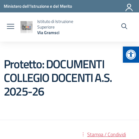
Vai ai contenuti
Vai al menu di navigazione
Vai al footer
Ministero dell'Istruzione e del Merito
Istituto di Istruzione
Superiore
Via Gramsci
Apr
Protetto: DOCUMENTI
COLLEGIO DOCENTI A.S.
2025-26
Stampa / Condividi