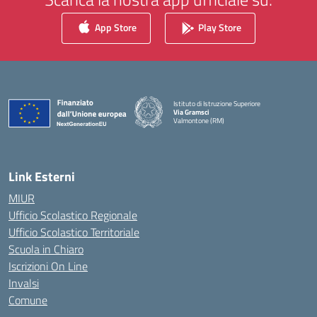
App Store
Play Store
Istituto di Istruzione Superiore
Via Gramsci
Valmontone (RM)
— Visita la pagina iniziale della scuola
Link Esterni
MIUR
Ufficio Scolastico Regionale
Ufficio Scolastico Territoriale
Scuola in Chiaro
Iscrizioni On Line
Invalsi
Comune