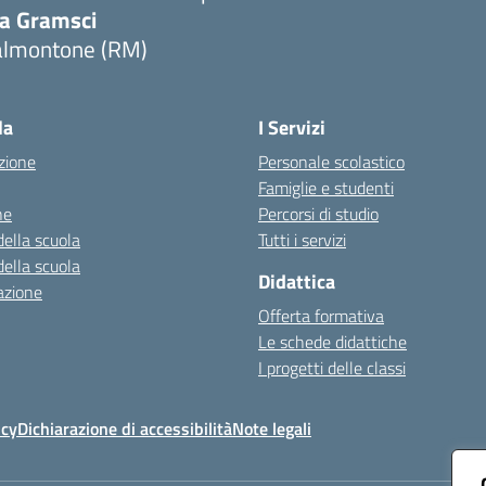
ia Gramsci
almontone (RM)
Visita la pagina iniziale della scuola
la
I Servizi
zione
Personale scolastico
Famiglie e studenti
ne
Percorsi di studio
della scuola
Tutti i servizi
della scuola
Didattica
azione
Offerta formativa
Le schede didattiche
I progetti delle classi
icy
Dichiarazione di accessibilità
Note legali