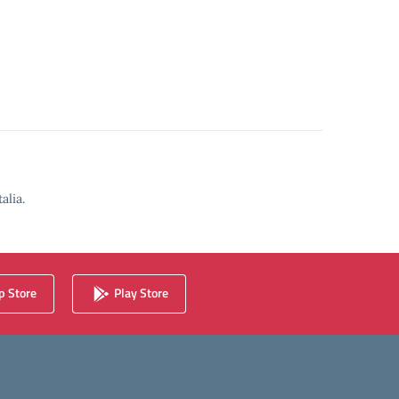
alia.
 Store
Play Store