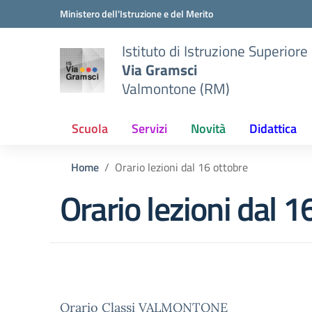
Vai ai contenuti
Vai al menu di navigazione
Vai al footer
Ministero dell'Istruzione e del Merito
Istituto di Istruzione Superiore
Via Gramsci
Valmontone (RM)
Scuola
Servizi
Novità
Didattica
Home
Orario lezioni dal 16 ottobre
Orario lezioni dal 1
Orario Classi VALMONTONE