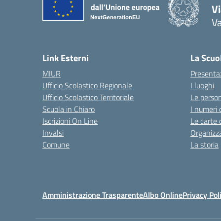
V
V
— 
Link Esterni
La Scuo
MIUR
Presenta
Ufficio Scolastico Regionale
I luoghi
Ufficio Scolastico Territoriale
Le perso
Scuola in Chiaro
I numeri 
Iscrizioni On Line
Le carte 
Invalsi
Organizz
Comune
La storia
Amministrazione Trasparente
Albo Online
Privacy Pol