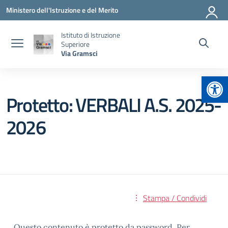
Vai ai contenuti
Vai al menu di navigazione
Vai al footer
Ministero dell'Istruzione e del Merito
Istituto di Istruzione
Superiore
Via Gramsci
Apr
Protetto: VERBALI A.S. 2025-
2026
Stampa / Condividi
Questo contenuto è protetto da password. Per