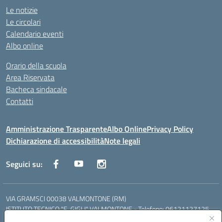
Le notizie
Le circolari
Calendario eventi
Albo online
Orario della scuola
Area Riservata
Bacheca sindacale
Contatti
Amministrazione Trasparente
Albo Online
Privacy Policy
Dichiarazione di accessibilità
Note legali
Seguici su:
VIA GRAMSCI 00038 VALMONTONE (RM)
ISTITUTO TECNICO "E. GIGLI" VALMONTONE - Telefono: 06121127125
ISTITUTO PROFESSIONALE "P.P. DELFINO" COLLEFERRO - Telefono: