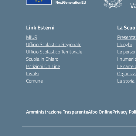
V
— 
Link Esterni
La Scuo
MIUR
Presenta
Ufficio Scolastico Regionale
I luoghi
Ufficio Scolastico Territoriale
Le perso
Scuola in Chiaro
I numeri 
Iscrizioni On Line
Le carte 
Invalsi
Organizz
Comune
La storia
Amministrazione Trasparente
Albo Online
Privacy Pol