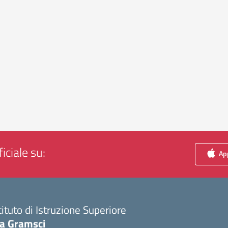
iciale su:
App
tituto di Istruzione Superiore
ia Gramsci