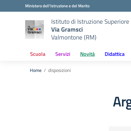
Vai ai contenuti
Vai al menu di navigazione
Vai al footer
Ministero dell'Istruzione e del Merito
Istituto di Istruzione Superiore
Via Gramsci
Valmontone (RM)
Scuola
Servizi
Novità
Didattica
Home
disposizioni
Arg