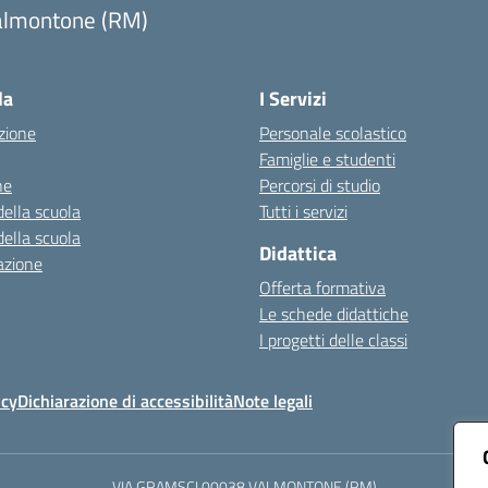
almontone (RM)
Visita la pagina iniziale della scuola
la
I Servizi
zione
Personale scolastico
Famiglie e studenti
ne
Percorsi di studio
della scuola
Tutti i servizi
della scuola
Didattica
azione
Offerta formativa
Le schede didattiche
I progetti delle classi
icy
Dichiarazione di accessibilità
Note legali
VIA GRAMSCI 00038 VALMONTONE (RM)