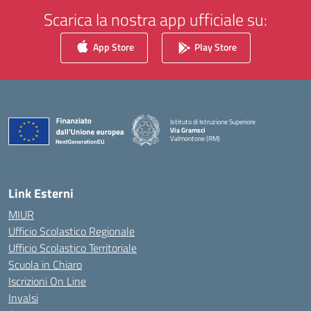
Scarica la nostra app ufficiale su:
App Store
Play Store
Istituto di Istruzione Superiore
Via Gramsci
Valmontone (RM)
— Visita la pagina iniziale della scuola
Link Esterni
MIUR
Ufficio Scolastico Regionale
Ufficio Scolastico Territoriale
Scuola in Chiaro
Iscrizioni On Line
Invalsi