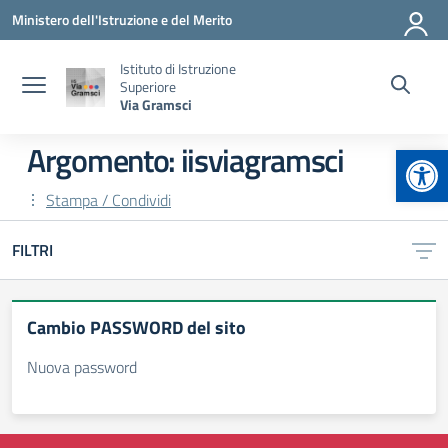
Vai ai contenuti
Vai al menu di navigazione
Vai al footer
Ministero dell'Istruzione e del Merito
Istituto di Istruzione
Superiore
Via Gramsci
Apr
Argomento: iisviagramsci
Stampa / Condividi
FILTRI
Cambio PASSWORD del sito
Nuova password