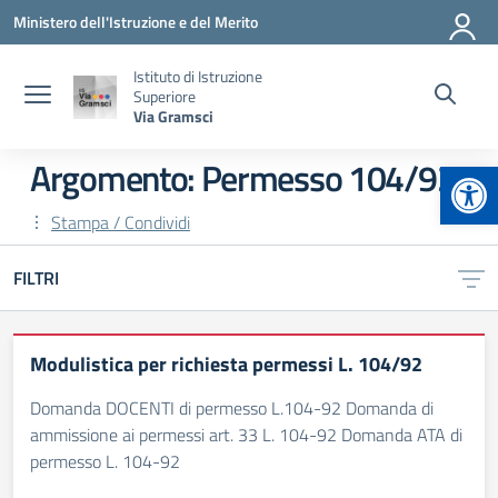
Vai ai contenuti
Vai al menu di navigazione
Vai al footer
Ministero dell'Istruzione e del Merito
Istituto di Istruzione
Superiore
Via Gramsci
Apr
Argomento: Permesso 104/92
Stampa / Condividi
FILTRI
Modulistica per richiesta permessi L. 104/92
Domanda DOCENTI di permesso L.104-92 Domanda di
ammissione ai permessi art. 33 L. 104-92 Domanda ATA di
permesso L. 104-92