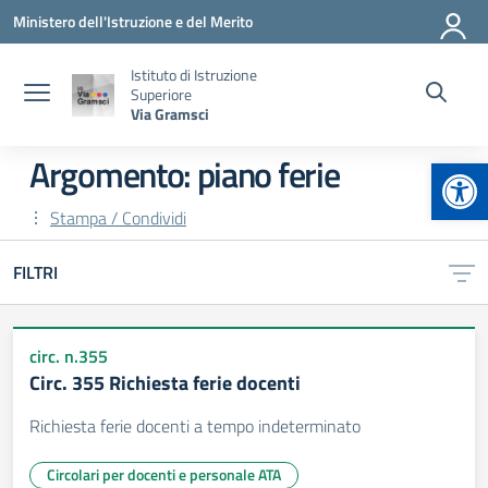
Vai ai contenuti
Vai al menu di navigazione
Vai al footer
Ministero dell'Istruzione e del Merito
Istituto di Istruzione
Superiore
Via Gramsci
Apr
Argomento: piano ferie
Stampa / Condividi
FILTRI
circ. n.355
Circ. 355 Richiesta ferie docenti
Richiesta ferie docenti a tempo indeterminato
Circolari per docenti e personale ATA