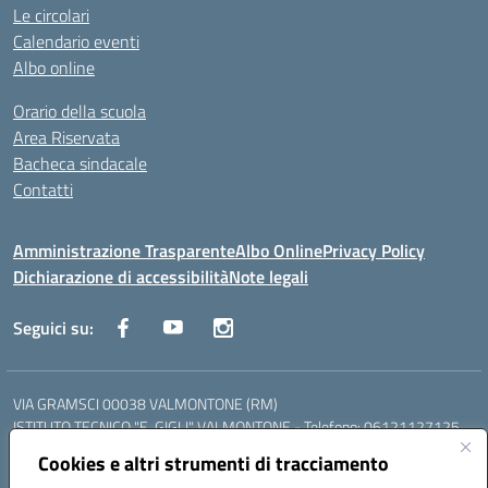
Le circolari
Calendario eventi
Albo online
Orario della scuola
Area Riservata
Bacheca sindacale
Contatti
Amministrazione Trasparente
Albo Online
Privacy Policy
Dichiarazione di accessibilità
Note legali
Seguici su:
VIA GRAMSCI 00038 VALMONTONE (RM)
ISTITUTO TECNICO "E. GIGLI" VALMONTONE - Telefono: 06121127125
ISTITUTO PROFESSIONALE "P.P. DELFINO" COLLEFERRO - Telefono:
Cookies e altri strumenti di tracciamento
06121126825