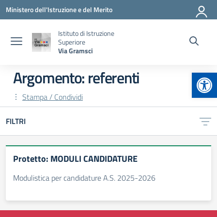
Vai ai contenuti
Vai al menu di navigazione
Vai al footer
Ministero dell'Istruzione e del Merito
Istituto di Istruzione
Superiore
Via Gramsci
Apr
Argomento: referenti
Stampa / Condividi
FILTRI
Protetto: MODULI CANDIDATURE
Modulistica per candidature A.S. 2025-2026