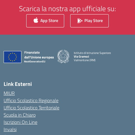
Scarica la nostra app ufficiale su:
App Store
Play Store
Istituto di Istruzione Superiore
Via Gramsci
Valmontone (RM)
— Visita la pagina iniziale della scuola
Link Esterni
MIUR
Ufficio Scolastico Regionale
Ufficio Scolastico Territoriale
Scuola in Chiaro
Iscrizioni On Line
Invalsi