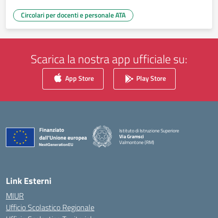
Circolari per docenti e personale ATA
Scarica la nostra app ufficiale su:
App Store
Play Store
Istituto di Istruzione Superiore
Via Gramsci
Valmontone (RM)
— Visita la pagina iniziale della scuola
Link Esterni
MIUR
Ufficio Scolastico Regionale