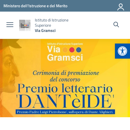
Vai ai contenuti
Vai al menu di navigazione
Vai al footer
Ministero dell'Istruzione e del Merito
Istituto di Istruzione
Superiore
Via Gramsci
Apr