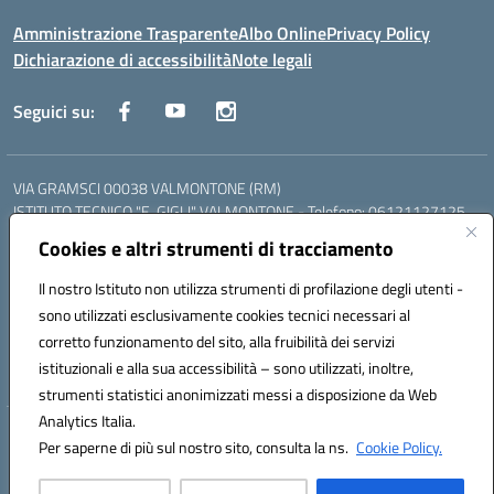
Amministrazione Trasparente
Albo Online
Privacy Policy
Dichiarazione di accessibilità
Note legali
Seguici su:
VIA GRAMSCI 00038 VALMONTONE (RM)
ISTITUTO TECNICO "E. GIGLI" VALMONTONE - Telefono: 06121127125
ISTITUTO PROFESSIONALE "P.P. DELFINO" COLLEFERRO - Telefono:
Cookies e altri strumenti di tracciamento
06121126825
LICEO DELLE SCIENZE UMANE "P.L. NERVI" SEGNI - Telefono:
Il nostro Istituto non utilizza strumenti di profilazione degli utenti -
06121126845
sono utilizzati esclusivamente cookies tecnici necessari al
Mail: RMIS099002@istruzione.it - PEC: RMIS099002@pec.istruzione.it
corretto funzionamento del sito, alla fruibilità dei servizi
Codice meccanografico: RMIS099002
istituzionali e alla sua accessibilità – sono utilizzati, inoltre,
Codice fiscale: 95036960581
strumenti statistici anonimizzati messi a disposizione da Web
Analytics Italia.
Hosting & Powered by 3D Solution S.r.l.
Per saperne di più sul nostro sito, consulta la ns.
Cookie Policy.
Concept & Design by Designers Italia