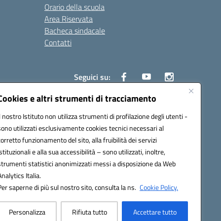
Orario della scuola
Area Riservata
Bacheca sindacale
Contatti
Seguici su:
Cookies e altri strumenti di tracciamento
Il nostro Istituto non utilizza strumenti di profilazione degli utenti -
sono utilizzati esclusivamente cookies tecnici necessari al
825
corretto funzionamento del sito, alla fruibilità dei servizi
5
istituzionali e alla sua accessibilità – sono utilizzati, inoltre,
strumenti statistici anonimizzati messi a disposizione da Web
Analytics Italia.
Per saperne di più sul nostro sito, consulta la ns.
Cookie Policy.
Personalizza
Rifiuta tutto
Accettare tutto