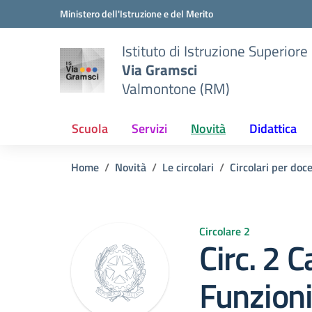
Vai ai contenuti
Vai al menu di navigazione
Vai al footer
Ministero dell'Istruzione e del Merito
Istituto di Istruzione Superiore
Via Gramsci
Valmontone (RM)
Scuola
Servizi
Novità
Didattica
Home
Novità
Le circolari
Circolari per doc
Circolare 2
Circ. 2 
Funzioni