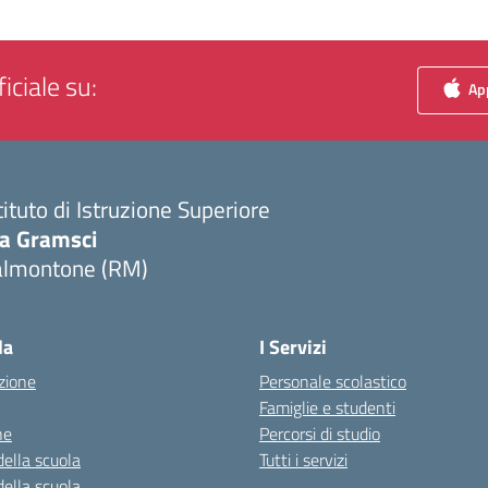
iciale su:
App
tituto di Istruzione Superiore
ia Gramsci
almontone (RM)
Visita la pagina iniziale della scuola
la
I Servizi
zione
Personale scolastico
Famiglie e studenti
ne
Percorsi di studio
della scuola
Tutti i servizi
della scuola