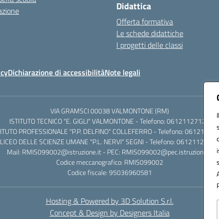
Didattica
azione
Offerta formativa
Le schede didattiche
I progetti delle classi
icy
Dichiarazione di accessibilità
Note legali
VIA GRAMSCI 00038 VALMONTONE (RM)
ISTITUTO TECNICO "E. GIGLI" VALMONTONE - Telefono: 06121127125
TITUTO PROFESSIONALE "P.P. DELFINO" COLLEFERRO - Telefono: 06121126
LICEO DELLE SCIENZE UMANE "P.L. NERVI" SEGNI - Telefono: 0612112684
Mail: RMIS099002@istruzione.it - PEC: RMIS099002@pec.istruzione.it
Codice meccanografico: RMIS099002
Codice fiscale: 95036960581
Hosting & Powered by 3D Solution S.r.l.
Concept & Design by Designers Italia