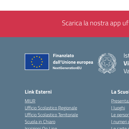
Scarica la nostra app uff
Is
V
V
— 
Link Esterni
La Scuo
MIUR
Presenta
Ufficio Scolastico Regionale
I luoghi
Ufficio Scolastico Territoriale
Le perso
Scuola in Chiaro
I numeri 
Iscrizioni On Line
Le carte 