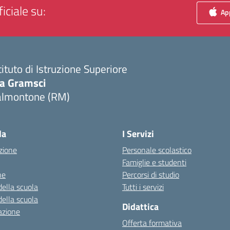
iciale su:
App
tituto di Istruzione Superiore
ia Gramsci
almontone (RM)
Visita la pagina iniziale della scuola
la
I Servizi
zione
Personale scolastico
Famiglie e studenti
ne
Percorsi di studio
della scuola
Tutti i servizi
della scuola
Didattica
azione
Offerta formativa