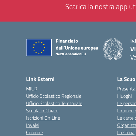
Scarica la nostra app uff
Is
V
V
— 
Link Esterni
La Scuo
MIUR
Presenta
Ufficio Scolastico Regionale
I luoghi
Ufficio Scolastico Territoriale
Le perso
Scuola in Chiaro
I numeri 
Iscrizioni On Line
Le carte 
Invalsi
Organizz
Comune
La storia