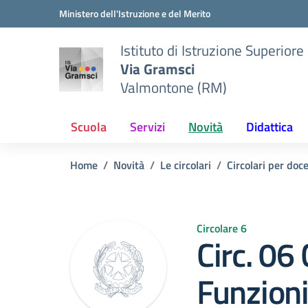
Vai ai contenuti
Vai al menu di navigazione
Vai al footer
Ministero dell'Istruzione e del Merito
Istituto di Istruzione Superiore
Via Gramsci
Valmontone (RM)
Scuola
Servizi
Novità
Didattica
Home
Novità
Le circolari
Circolari per doc
Circolare 6
Circ. 06
Funzioni