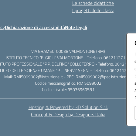
Le schede didattiche
I progetti delle classi
icy
Dichiarazione di accessibilità
Note legali
VIA GRAMSCI 00038 VALMONTONE (RM)
ISTITUTO TECNICO "E. GIGLI" VALMONTONE - Telefono: 06121127125
TITUTO PROFESSIONALE "P.P. DELFINO" COLLEFERRO - Telefono: 06121126
LICEO DELLE SCIENZE UMANE "P.L. NERVI" SEGNI - Telefono: 0612112684
Mail: RMIS099002@istruzione.it - PEC: RMIS099002@pec.istruzione.it
Codice meccanografico: RMIS099002
Codice fiscale: 95036960581
Hosting & Powered by 3D Solution S.r.l.
Concept & Design by Designers Italia