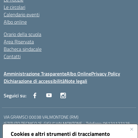
Le circolari
Calendario eventi
Albo online
Orario della scuola
Area Riservata
Bacheca sindacale
Contatti
Amministrazione Trasparente
Albo Online
Privacy Policy
Dichiarazione di accessibilità
Note legali
Seguici su:
VIA GRAMSCI 00038 VALMONTONE (RM)
ISTITUTO TECNICO "E. GIGLI" VALMONTONE - Telefono: 06121127125
ISTITUTO PROFESSIONALE "P.P. DELFINO" COLLEFERRO - Telefono:
Cookies e altri strumenti di tracciamento
06121126825