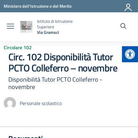
Vai ai contenuti
Vai al menu di navigazione
Vai al footer
Ministero dell'Istruzione e del Merito
Istituto di Istruzione
Superiore
Via Gramsci
Apr
Circolare 102
Circ. 102 Disponibilità Tutor
PCTO Colleferro – novembre
Disponibilità Tutor PCTO Colleferro -
novembre
Personale scolastico