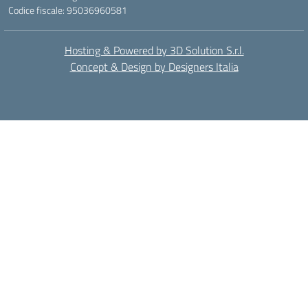
Codice fiscale: 95036960581
Hosting & Powered by 3D Solution S.r.l.
Concept & Design by Designers Italia