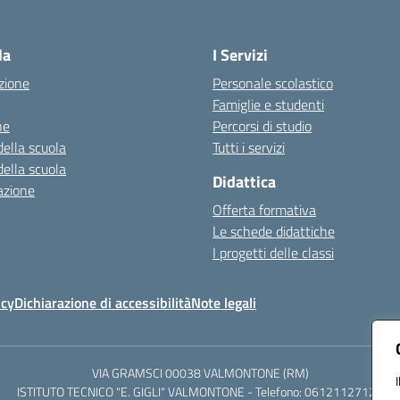
Visita la pagina iniziale della scuola
la
I Servizi
zione
Personale scolastico
Famiglie e studenti
ne
Percorsi di studio
della scuola
Tutti i servizi
della scuola
Didattica
azione
Offerta formativa
Le schede didattiche
I progetti delle classi
icy
Dichiarazione di accessibilità
Note legali
VIA GRAMSCI 00038 VALMONTONE (RM)
ISTITUTO TECNICO "E. GIGLI" VALMONTONE - Telefono: 06121127125