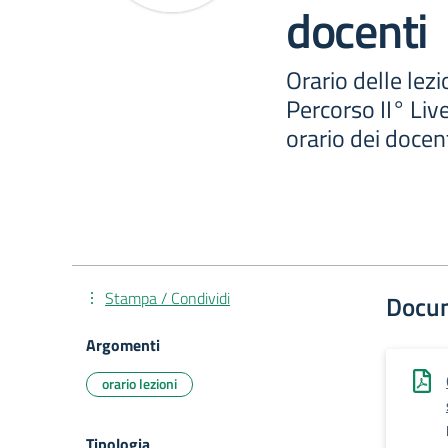
docenti
Orario delle lezi
Percorso II° Liv
orario dei docen
Stampa / Condividi
Docu
Argomenti
orario lezioni
Tipologia