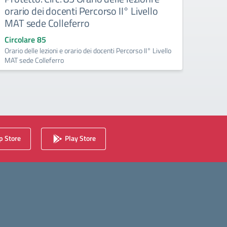
orario dei docenti Percorso II° Livello
nov
MAT sede Colleferro
Circo
Lezion
Circolare 85
frazion
Orario delle lezioni e orario dei docenti Percorso II° Livello
MAT sede Colleferro
 Store
Play Store