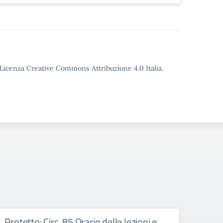
o Licenza Creative Commons Attribuzione 4.0 Italia.
Protetto: Circ. 85 Orario delle lezioni e
Prote