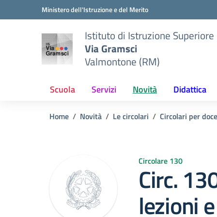
Vai ai contenuti
Vai al menu di navigazione
Vai al footer
Ministero dell'Istruzione e del Merito
Istituto di Istruzione Superiore
Via Gramsci
Valmontone (RM)
Scuola
Servizi
Novità
Didattica
Home
Novità
Le circolari
Circolari per doc
Circolare 130
Circ. 13
lezioni e