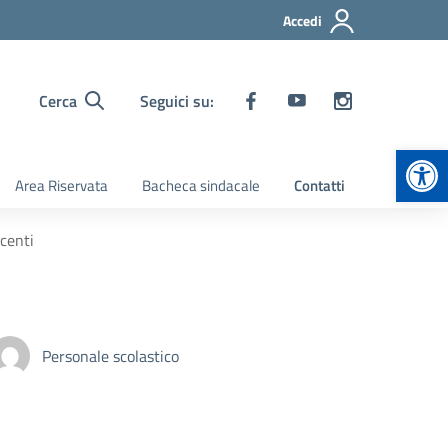
Accedi
Cerca
Seguici su:
Apr
Area Riservata
Bacheca sindacale
Contatti
ocenti
Personale scolastico