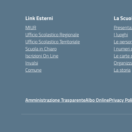
— 
Link Esterni
La Scuo
MIUR
Presenta
Ufficio Scolastico Regionale
I luoghi
Ufficio Scolastico Territoriale
Le perso
Scuola in Chiaro
I numeri 
Iscrizioni On Line
Le carte 
Invalsi
Organizz
Comune
La storia
Amministrazione Trasparente
Albo Online
Privacy Pol