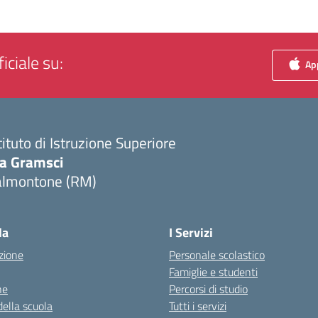
iciale su:
App
tituto di Istruzione Superiore
ia Gramsci
almontone (RM)
Visita la pagina iniziale della scuola
la
I Servizi
zione
Personale scolastico
Famiglie e studenti
ne
Percorsi di studio
della scuola
Tutti i servizi