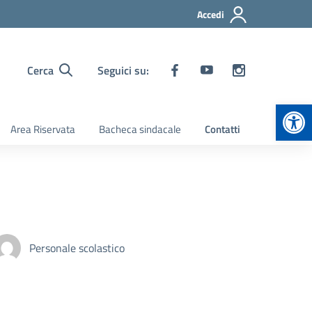
Accedi
Cerca
Seguici su:
Apr
Area Riservata
Bacheca sindacale
Contatti
Personale scolastico