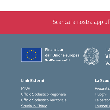
Scarica la nostra app uff
Is
V
V
— 
Link Esterni
La Scuo
MIUR
Presenta
Ufficio Scolastico Regionale
I luoghi
Ufficio Scolastico Territoriale
Le perso
Scuola in Chiaro
I numeri 