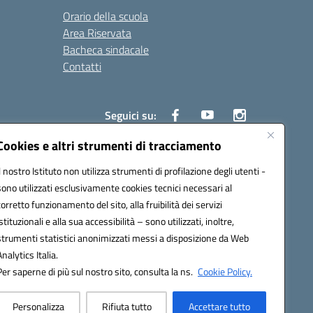
Orario della scuola
Area Riservata
Bacheca sindacale
Contatti
Seguici su:
Cookies e altri strumenti di tracciamento
Il nostro Istituto non utilizza strumenti di profilazione degli utenti -
sono utilizzati esclusivamente cookies tecnici necessari al
825
corretto funzionamento del sito, alla fruibilità dei servizi
5
istituzionali e alla sua accessibilità – sono utilizzati, inoltre,
strumenti statistici anonimizzati messi a disposizione da Web
Analytics Italia.
Per saperne di più sul nostro sito, consulta la ns.
Cookie Policy.
Personalizza
Rifiuta tutto
Accettare tutto