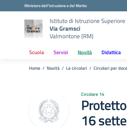
Vai ai contenuti
Vai al menu di navigazione
Vai al footer
Ministero dell'Istruzione e del Merito
Istituto di Istruzione Superiore
Via Gramsci
Valmontone (RM)
Scuola
Servizi
Novità
Didattica
Home
Novità
Le circolari
Circolari per doc
Circolare 14
Protetto
16 sett