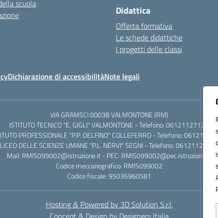
della scuola
Didattica
azione
Offerta formativa
Le schede didattiche
I progetti delle classi
icy
Dichiarazione di accessibilità
Note legali
VIA GRAMSCI 00038 VALMONTONE (RM)
ISTITUTO TECNICO "E. GIGLI" VALMONTONE - Telefono: 06121127125
TITUTO PROFESSIONALE "P.P. DELFINO" COLLEFERRO - Telefono: 06121126
LICEO DELLE SCIENZE UMANE "P.L. NERVI" SEGNI - Telefono: 0612112684
Mail: RMIS099002@istruzione.it - PEC: RMIS099002@pec.istruzione.it
Codice meccanografico: RMIS099002
Codice fiscale: 95036960581
Hosting & Powered by 3D Solution S.r.l.
Concept & Design by Designers Italia