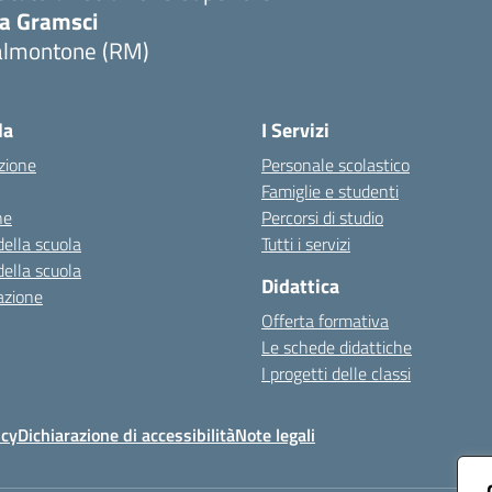
ia Gramsci
almontone (RM)
Visita la pagina iniziale della scuola
la
I Servizi
zione
Personale scolastico
Famiglie e studenti
ne
Percorsi di studio
della scuola
Tutti i servizi
della scuola
Didattica
azione
Offerta formativa
Le schede didattiche
I progetti delle classi
icy
Dichiarazione di accessibilità
Note legali