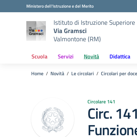
Vai ai contenuti
Vai al menu di navigazione
Vai al footer
Ministero dell'Istruzione e del Merito
Istituto di Istruzione Superiore
Via Gramsci
Valmontone (RM)
Scuola
Servizi
Novità
Didattica
Home
Novità
Le circolari
Circolari per doc
Circolare 141
Circ. 1
Funzion