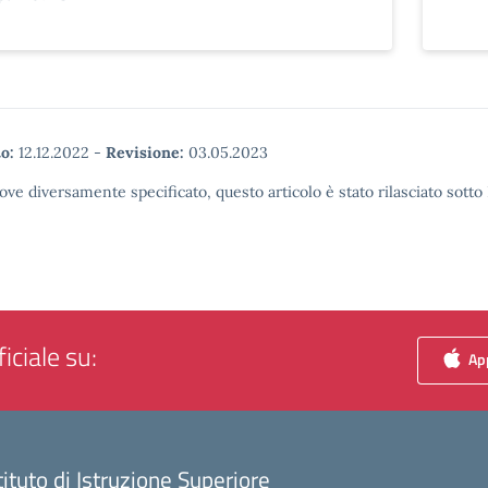
o:
12.12.2022
-
Revisione:
03.05.2023
ove diversamente specificato, questo articolo è stato rilasciato sott
iciale su:
App
tituto di Istruzione Superiore