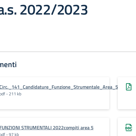
 a.s. 2022/2023
menti
Circ._141_Candidature_Funzione_Strumentale_Area_5__a.s.
pdf - 211 kb
FUNZIONI STRUMENTALI 2022compiti area 5
pdf - 97 kb