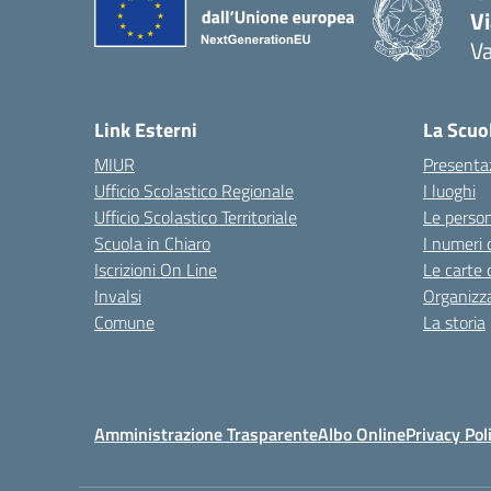
V
V
— 
Link Esterni
La Scuo
MIUR
Presenta
Ufficio Scolastico Regionale
I luoghi
Ufficio Scolastico Territoriale
Le perso
Scuola in Chiaro
I numeri 
Iscrizioni On Line
Le carte 
Invalsi
Organizz
Comune
La storia
Amministrazione Trasparente
Albo Online
Privacy Pol