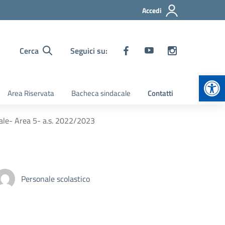
Accedi
Cerca
Seguici su:
Apr
Area Riservata
Bacheca sindacale
Contatti
le- Area 5- a.s. 2022/2023
Personale scolastico