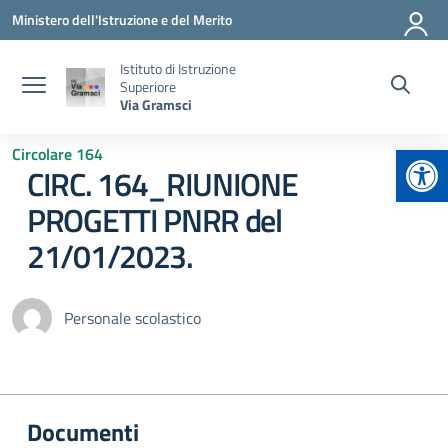
Vai ai contenuti
Vai al menu di navigazione
Vai al footer
Ministero dell'Istruzione e del Merito
Istituto di Istruzione
Superiore
Via Gramsci
Apr
Circolare 164
CIRC. 164_RIUNIONE
PROGETTI PNRR del
21/01/2023.
Personale scolastico
Documenti