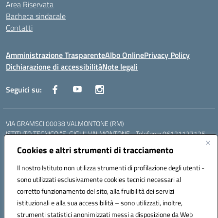
Area Riservata
Bacheca sindacale
Contatti
Amministrazione Trasparente
Albo Online
Privacy Policy
Dichiarazione di accessibilità
Note legali
Seguici su:
VIA GRAMSCI 00038 VALMONTONE (RM)
ISTITUTO TECNICO "E. GIGLI" VALMONTONE - Telefono: 06121127125
ISTITUTO PROFESSIONALE "P.P. DELFINO" COLLEFERRO - Telefono:
Cookies e altri strumenti di tracciamento
06121126825
LICEO DELLE SCIENZE UMANE "P.L. NERVI" SEGNI - Telefono:
Il nostro Istituto non utilizza strumenti di profilazione degli utenti -
06121126845
sono utilizzati esclusivamente cookies tecnici necessari al
Mail: RMIS099002@istruzione.it - PEC: RMIS099002@pec.istruzione.it
corretto funzionamento del sito, alla fruibilità dei servizi
Codice meccanografico: RMIS099002
istituzionali e alla sua accessibilità – sono utilizzati, inoltre,
Codice fiscale: 95036960581
strumenti statistici anonimizzati messi a disposizione da Web