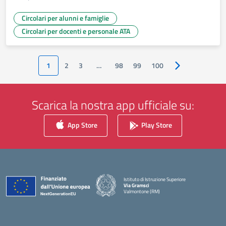
Circolari per alunni e famiglie
Circolari per docenti e personale ATA
1
2
3
…
98
99
100
Pagina successi
Scarica la nostra app ufficiale su:
App Store
Play Store
Istituto di Istruzione Superiore
Via Gramsci
Valmontone (RM)
— Visita la pagina iniziale della scuola