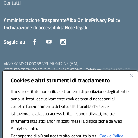
Contatti
Amministrazione Trasparente
Albo Online
Privacy Policy
Dichiarazione di accessibilità
Note legali
Seguici su:
VIA GRAMSCI 00038 VALMONTONE (RM)
ISTITUTO TECNICO "E. GIGLI" VALMONTONE - Telefono: 06121127125
ISTITUTO PROFESSIONALE "P.P. DELFINO" COLLEFERRO - Telefono:
Cookies e altri strumenti di tracciamento
06121126825
LICEO DELLE SCIENZE UMANE "P.L. NERVI" SEGNI - Telefono:
Il nostro Istituto non utilizza strumenti di profilazione degli utenti -
06121126845
sono utilizzati esclusivamente cookies tecnici necessari al
Mail: RMIS099002@istruzione.it - PEC: RMIS099002@pec.istruzione.it
corretto funzionamento del sito, alla fruibilità dei servizi
Codice meccanografico: RMIS099002
istituzionali e alla sua accessibilità – sono utilizzati, inoltre,
Codice fiscale: 95036960581
strumenti statistici anonimizzati messi a disposizione da Web
Analytics Italia.
Hosting & Powered by 3D Solution S.r.l.
Per saperne di più sul nostro sito, consulta la ns.
Cookie Policy.