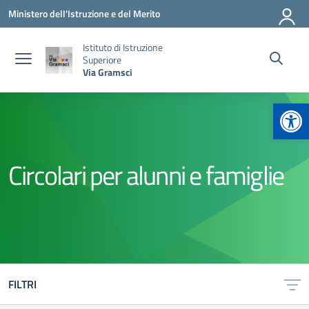
Vai ai contenuti
Vai al menu di navigazione
Vai al footer
Ministero dell'Istruzione e del Merito
Istituto di Istruzione
Superiore
Via Gramsci
Apr
Circolari per alunni e famiglie
FILTRI