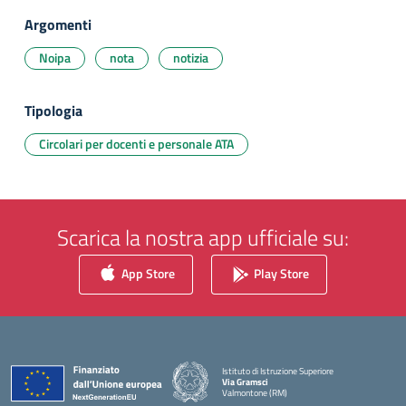
Argomenti
Noipa
nota
notizia
Tipologia
Circolari per docenti e personale ATA
Scarica la nostra app ufficiale su:
App Store
Play Store
Istituto di Istruzione Superiore
Via Gramsci
Valmontone (RM)
— Visita la pagina iniziale della scuola