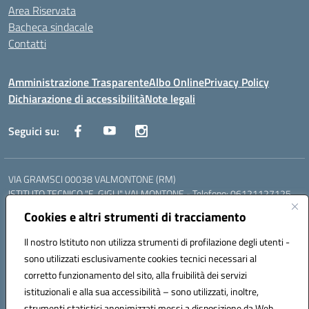
Area Riservata
Bacheca sindacale
Contatti
Amministrazione Trasparente
Albo Online
Privacy Policy
Dichiarazione di accessibilità
Note legali
Seguici su:
VIA GRAMSCI 00038 VALMONTONE (RM)
ISTITUTO TECNICO "E. GIGLI" VALMONTONE - Telefono: 06121127125
ISTITUTO PROFESSIONALE "P.P. DELFINO" COLLEFERRO - Telefono:
Cookies e altri strumenti di tracciamento
06121126825
LICEO DELLE SCIENZE UMANE "P.L. NERVI" SEGNI - Telefono:
Il nostro Istituto non utilizza strumenti di profilazione degli utenti -
06121126845
sono utilizzati esclusivamente cookies tecnici necessari al
Mail: RMIS099002@istruzione.it - PEC: RMIS099002@pec.istruzione.it
corretto funzionamento del sito, alla fruibilità dei servizi
Codice meccanografico: RMIS099002
istituzionali e alla sua accessibilità – sono utilizzati, inoltre,
Codice fiscale: 95036960581
strumenti statistici anonimizzati messi a disposizione da Web