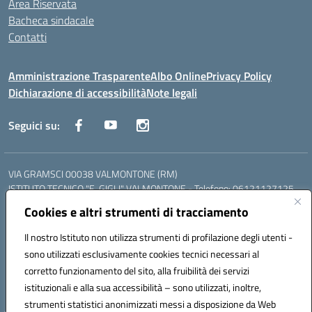
Area Riservata
Bacheca sindacale
Contatti
Amministrazione Trasparente
Albo Online
Privacy Policy
Dichiarazione di accessibilità
Note legali
Seguici su:
VIA GRAMSCI 00038 VALMONTONE (RM)
ISTITUTO TECNICO "E. GIGLI" VALMONTONE - Telefono: 06121127125
ISTITUTO PROFESSIONALE "P.P. DELFINO" COLLEFERRO - Telefono:
Cookies e altri strumenti di tracciamento
06121126825
LICEO DELLE SCIENZE UMANE "P.L. NERVI" SEGNI - Telefono:
Il nostro Istituto non utilizza strumenti di profilazione degli utenti -
06121126845
sono utilizzati esclusivamente cookies tecnici necessari al
Mail: RMIS099002@istruzione.it - PEC: RMIS099002@pec.istruzione.it
corretto funzionamento del sito, alla fruibilità dei servizi
Codice meccanografico: RMIS099002
istituzionali e alla sua accessibilità – sono utilizzati, inoltre,
Codice fiscale: 95036960581
strumenti statistici anonimizzati messi a disposizione da Web