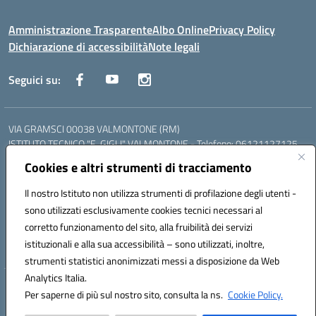
Amministrazione Trasparente
Albo Online
Privacy Policy
Dichiarazione di accessibilità
Note legali
Seguici su:
VIA GRAMSCI 00038 VALMONTONE (RM)
ISTITUTO TECNICO "E. GIGLI" VALMONTONE - Telefono: 06121127125
ISTITUTO PROFESSIONALE "P.P. DELFINO" COLLEFERRO - Telefono:
Cookies e altri strumenti di tracciamento
06121126825
LICEO DELLE SCIENZE UMANE "P.L. NERVI" SEGNI - Telefono:
Il nostro Istituto non utilizza strumenti di profilazione degli utenti -
06121126845
sono utilizzati esclusivamente cookies tecnici necessari al
Mail: RMIS099002@istruzione.it - PEC: RMIS099002@pec.istruzione.it
corretto funzionamento del sito, alla fruibilità dei servizi
Codice meccanografico: RMIS099002
istituzionali e alla sua accessibilità – sono utilizzati, inoltre,
Codice fiscale: 95036960581
strumenti statistici anonimizzati messi a disposizione da Web
Analytics Italia.
Hosting & Powered by 3D Solution S.r.l.
Per saperne di più sul nostro sito, consulta la ns.
Cookie Policy.
Concept & Design by Designers Italia