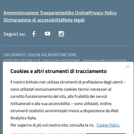
Amministrazione Trasparente
Albo Online
Privacy Policy
Dichiarazione di accessibilità
Note legali
Seguici su:
VIA GRAMSCI 00038 VALMONTONE (RM)
ISTITUTO TECNICO "E. GIGLI" VALMONTONE - Telefono: 06121127125
ISTITUTO PROFESSIONALE "P.P. DELFINO" COLLEFERRO - Telefono:
Cookies e altri strumenti di tracciamento
06121126825
LICEO DELLE SCIENZE UMANE "P.L. NERVI" SEGNI - Telefono:
Il nostro Istituto non utilizza strumenti di profilazione degli utenti -
06121126845
sono utilizzati esclusivamente cookies tecnici necessari al
Mail: RMIS099002@istruzione.it - PEC: RMIS099002@pec.istruzione.it
corretto funzionamento del sito, alla fruibilità dei servizi
Codice meccanografico: RMIS099002
istituzionali e alla sua accessibilità – sono utilizzati, inoltre,
Codice fiscale: 95036960581
strumenti statistici anonimizzati messi a disposizione da Web
Analytics Italia.
Hosting & Powered by 3D Solution S.r.l.
Per saperne di più sul nostro sito, consulta la ns.
Cookie Policy.
Concept & Design by Designers Italia