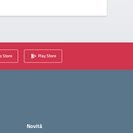
 Store
Play Store
Novità