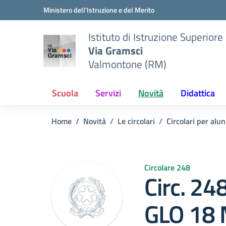
Vai ai contenuti
Vai al menu di navigazione
Vai al footer
Ministero dell'Istruzione e del Merito
Istituto di Istruzione Superiore
Via Gramsci
Valmontone (RM)
Scuola
Servizi
Novità
Didattica
Home
Novità
Le circolari
Circolari per alun
Circolare 248
Circ. 24
GLO 18 