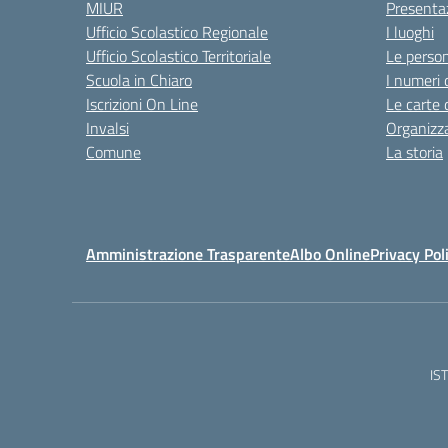
MIUR
Presenta
Ufficio Scolastico Regionale
I luoghi
Ufficio Scolastico Territoriale
Le perso
Scuola in Chiaro
I numeri 
Iscrizioni On Line
Le carte 
Invalsi
Organizz
Comune
La storia
Amministrazione Trasparente
Albo Online
Privacy Pol
IS