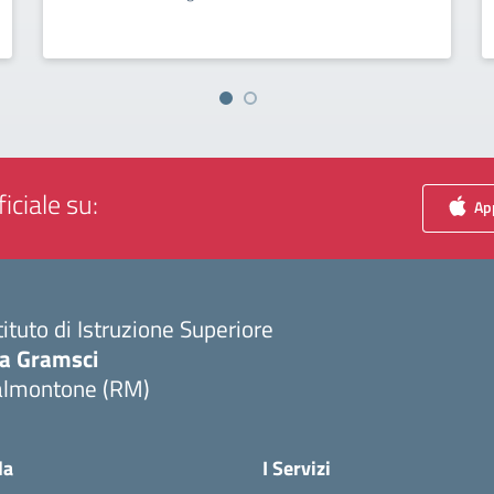
iciale su:
App
tituto di Istruzione Superiore
ia Gramsci
almontone (RM)
Visita la pagina iniziale della scuola
la
I Servizi