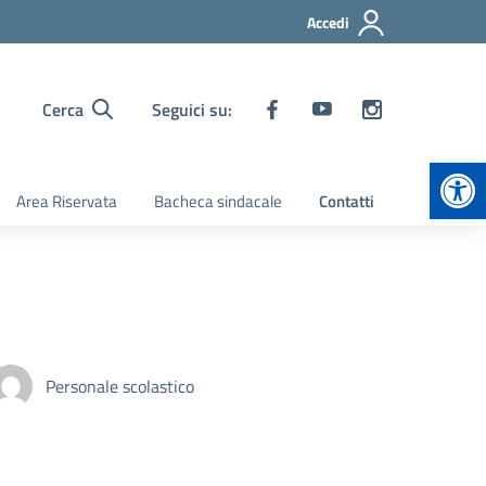
Accedi
Cerca
Seguici su:
Apr
Area Riservata
Bacheca sindacale
Contatti
Personale scolastico