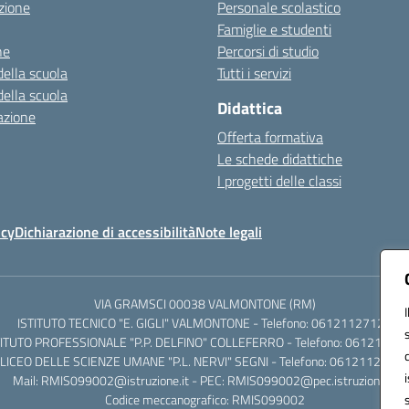
zione
Personale scolastico
Famiglie e studenti
ne
Percorsi di studio
della scuola
Tutti i servizi
della scuola
Didattica
azione
Offerta formativa
Le schede didattiche
I progetti delle classi
icy
Dichiarazione di accessibilità
Note legali
VIA GRAMSCI 00038 VALMONTONE (RM)
ISTITUTO TECNICO "E. GIGLI" VALMONTONE - Telefono: 06121127125
TITUTO PROFESSIONALE "P.P. DELFINO" COLLEFERRO - Telefono: 06121126
LICEO DELLE SCIENZE UMANE "P.L. NERVI" SEGNI - Telefono: 0612112684
Mail: RMIS099002@istruzione.it - PEC: RMIS099002@pec.istruzione.it
Codice meccanografico: RMIS099002