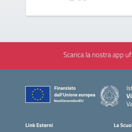
Scarica la nostra app uff
Is
V
V
— 
Link Esterni
La Scuo