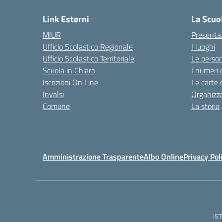
Link Esterni
La Scuo
MIUR
Presenta
Ufficio Scolastico Regionale
I luoghi
Ufficio Scolastico Territoriale
Le perso
Scuola in Chiaro
I numeri 
Iscrizioni On Line
Le carte 
Invalsi
Organizz
Comune
La storia
Amministrazione Trasparente
Albo Online
Privacy Pol
IS