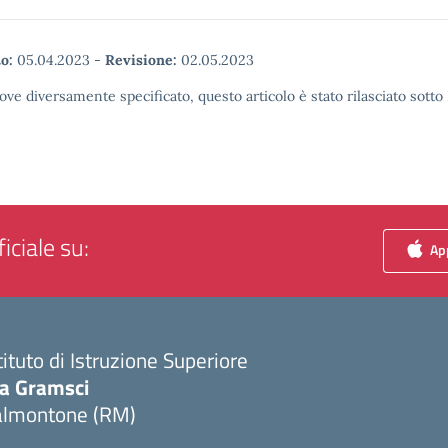
o:
05.04.2023
-
Revisione:
02.05.2023
ove diversamente specificato, questo articolo è stato rilasciato sott
iciale su:
App
tituto di Istruzione Superiore
ia Gramsci
almontone (RM)
Visita la pagina iniziale della scuola