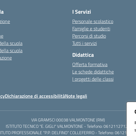
la
I Servizi
zione
Personale scolastico
Famiglie e studenti
ne
Percorsi di studio
della scuola
Tutti i servizi
della scuola
Didattica
azione
Offerta formativa
Le schede didattiche
I progetti delle classi
icy
Dichiarazione di accessibilità
Note legali
VIA GRAMSCI 00038 VALMONTONE (RM)
ISTITUTO TECNICO "E. GIGLI" VALMONTONE - Telefono: 06121127125
TITUTO PROFESSIONALE "P.P. DELFINO" COLLEFERRO - Telefono: 06121126