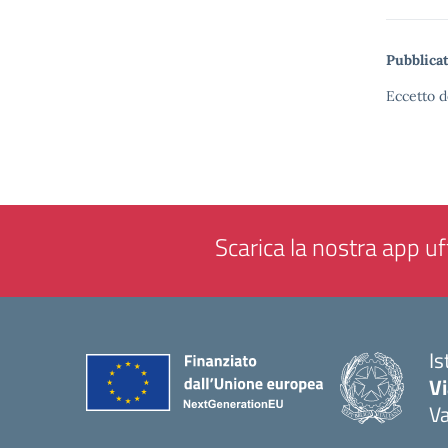
Pubblicat
Eccetto d
Scarica la nostra app uff
Is
V
V
— 