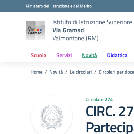
Vai ai contenuti
Vai al menu di navigazione
Vai al footer
Ministero dell'Istruzione e del Merito
Istituto di Istruzione Superiore
Via Gramsci
Valmontone (RM)
Scuola
Servizi
Novità
Didattica
Home
Novità
Le circolari
Circolari per doc
Circolare 274
CIRC. 27
Partecip