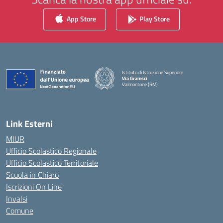
App Store
Play Store
Istituto di Istruzione Superiore
Via Gramsci
Valmontone (RM)
— Visita la pagina iniziale della scuola
Link Esterni
MIUR
Ufficio Scolastico Regionale
Ufficio Scolastico Territoriale
Scuola in Chiaro
Iscrizioni On Line
Invalsi
Comune