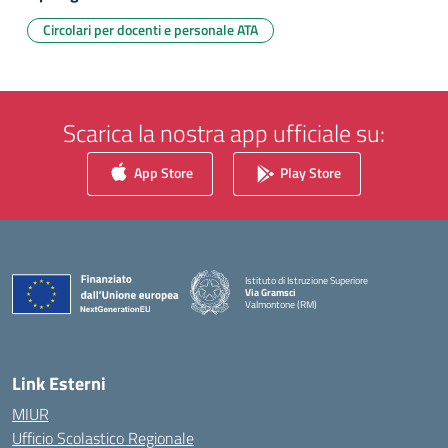
Circolari per docenti e personale ATA
Scarica la nostra app ufficiale su:
App Store
Play Store
Istituto di Istruzione Superiore
Via Gramsci
Valmontone (RM)
— Visita la pagina iniziale della scuola
Link Esterni
MIUR
Ufficio Scolastico Regionale