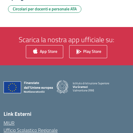
Circolari per docenti e personale ATA
Scarica la nostra app ufficiale su:
App Store
Play Store
Istituto di Istruzione Superiore
Via Gramsci
Valmontone (RM)
— Visita la pagina iniziale della scuola
Link Esterni
MIUR
Ufficio Scolastico Regionale