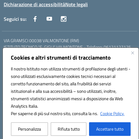
Dichiarazione di accessibilità
Note legali
Seguici su:
VIA GRAMSCI 00038 VALMONTONE (RM)
ISTITUTO TECNICO "E. GIGLI" VALMONTONE - Telefono: 06121127125
ISTITUTO PROFESSIONALE "P.P. DELFINO" COLLEFERRO - Telefono:
Cookies e altri strumenti di tracciamento
06121126825
LICEO DELLE SCIENZE UMANE "P.L. NERVI" SEGNI - Telefono:
Il nostro Istituto non utilizza strumenti di profilazione degli utenti -
06121126845
sono utilizzati esclusivamente cookies tecnici necessari al
Mail: RMIS099002@istruzione.it - PEC: RMIS099002@pec.istruzione.it
corretto funzionamento del sito, alla fruibilità dei servizi
Codice meccanografico: RMIS099002
istituzionali e alla sua accessibilità – sono utilizzati, inoltre,
Codice fiscale: 95036960581
strumenti statistici anonimizzati messi a disposizione da Web
Analytics Italia.
Hosting & Powered by 3D Solution S.r.l.
Per saperne di più sul nostro sito, consulta la ns.
Cookie Policy.
Concept & Design by Designers Italia
Personalizza
Rifiuta tutto
Accettare tutto