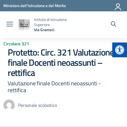
Vai ai contenuti
Vai al menu di navigazione
Vai al footer
Ministero dell'Istruzione e del Merito
Istituto di Istruzione
Superiore
Via Gramsci
Apr
Circolare 321
Protetto: Circ. 321 Valutazione
finale Docenti neoassunti –
rettifica
Valutazione finale Docenti neoassunti -
rettifica
Personale scolastico