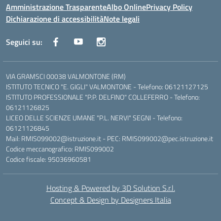
Amministrazione Trasparente
Albo Online
Privacy Policy
Dichiarazione di accessibilità
Note legali
Seguici su:
VIA GRAMSCI 00038 VALMONTONE (RM)
ISTITUTO TECNICO "E. GIGLI" VALMONTONE - Telefono: 06121127125
ISTITUTO PROFESSIONALE "P.P. DELFINO" COLLEFERRO - Telefono:
06121126825
LICEO DELLE SCIENZE UMANE "P.L. NERVI" SEGNI - Telefono:
06121126845
Mail: RMIS099002@istruzione.it - PEC: RMIS099002@pec.istruzione.it
Codice meccanografico: RMIS099002
Codice fiscale: 95036960581
Hosting & Powered by 3D Solution S.r.l.
Concept & Design by Designers Italia