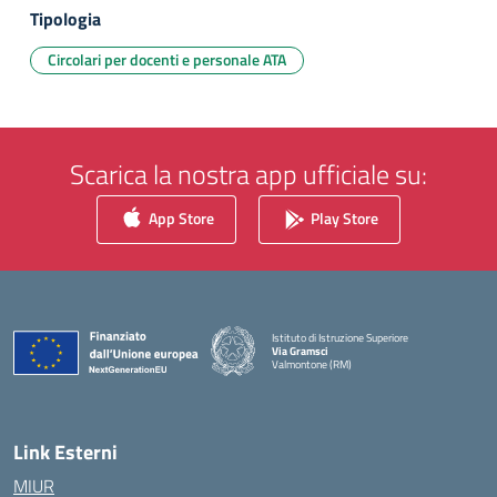
Tipologia
Circolari per docenti e personale ATA
Scarica la nostra app ufficiale su:
App Store
Play Store
Istituto di Istruzione Superiore
Via Gramsci
Valmontone (RM)
— Visita la pagina iniziale della scuola
Link Esterni
MIUR