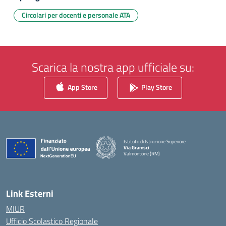
Circolari per docenti e personale ATA
Scarica la nostra app ufficiale su:
App Store
Play Store
Istituto di Istruzione Superiore
Via Gramsci
Valmontone (RM)
— Visita la pagina iniziale della scuola
Link Esterni
MIUR
Ufficio Scolastico Regionale