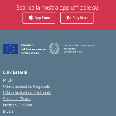
Scarica la nostra app ufficiale su:
App Store
Play Store
Istituto di Istruzione Superiore
Via Gramsci
Valmontone (RM)
— Visita la pagina iniziale della scuola
Link Esterni
MIUR
Ufficio Scolastico Regionale
Ufficio Scolastico Territoriale
Scuola in Chiaro
Iscrizioni On Line
Invalsi