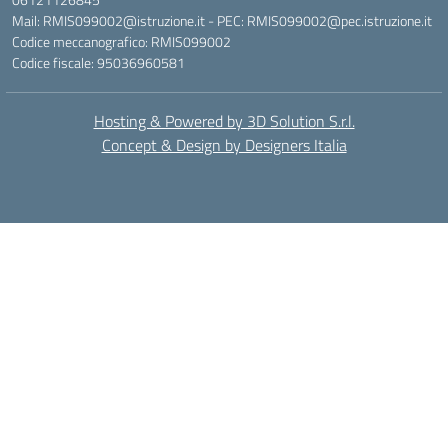
Mail: RMIS099002@istruzione.it - PEC: RMIS099002@pec.istruzione.it
Codice meccanografico: RMIS099002
Codice fiscale: 95036960581
Hosting & Powered by 3D Solution S.r.l.
Concept & Design by Designers Italia