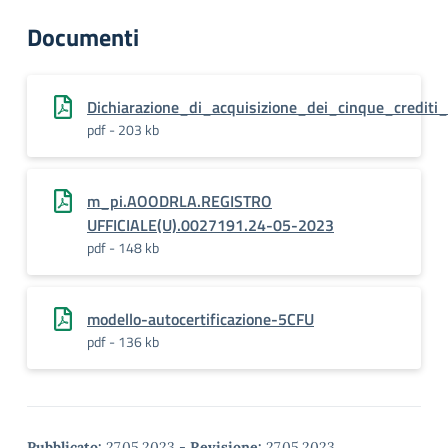
Documenti
Dichiarazione_di_acquisizione_dei_cinque_crediti_
pdf - 203 kb
m_pi.AOODRLA.REGISTRO
UFFICIALE(U).0027191.24-05-2023
pdf - 148 kb
modello-autocertificazione-5CFU
pdf - 136 kb
Pubblicato:
27.05.2023
-
Revisione:
27.05.2023