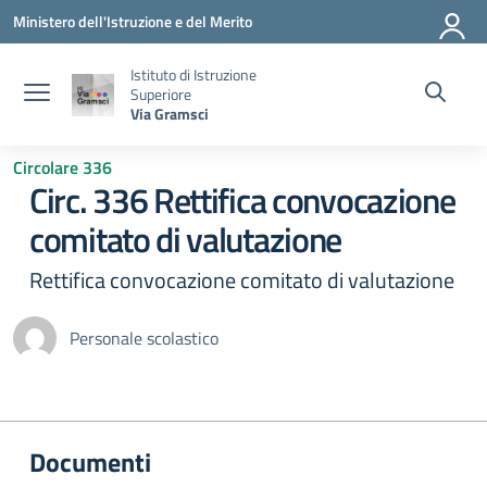
Vai ai contenuti
Vai al menu di navigazione
Vai al footer
Ministero dell'Istruzione e del Merito
Istituto di Istruzione
Superiore
Via Gramsci
Circolare 336
Circ. 336 Rettifica convocazione
comitato di valutazione
Rettifica convocazione comitato di valutazione
Personale scolastico
Documenti