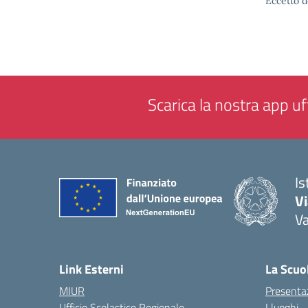
Eccetto d
Scarica la nostra app uff
Is
V
V
— 
Link Esterni
La Scuo
MIUR
Presenta
Ufficio Scolastico Regionale
I luoghi