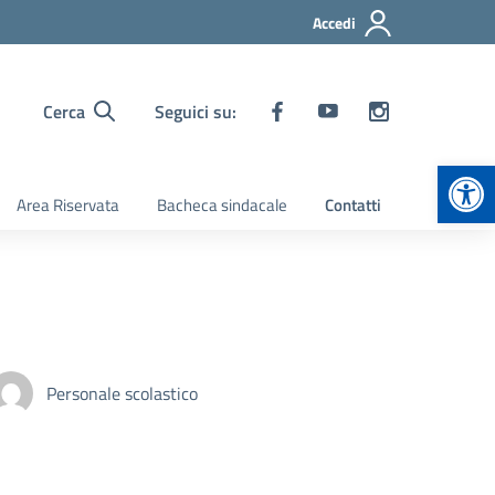
Accedi
Cerca
Seguici su:
Apr
Area Riservata
Bacheca sindacale
Contatti
Personale scolastico