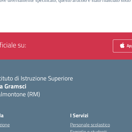
ove diversamente specificato, questo articolo è stato rilasciato sott
iciale su:
App
tituto di Istruzione Superiore
ia Gramsci
almontone (RM)
Visita la pagina iniziale della scuola
la
I Servizi
zione
Personale scolastico
Famiglie e studenti