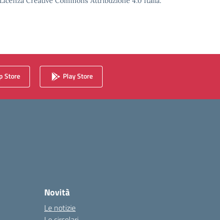
o Licenza Creative Commons Attribuzione 4.0 Italia.
 Store
Play Store
Novità
Le notizie
Le circolari