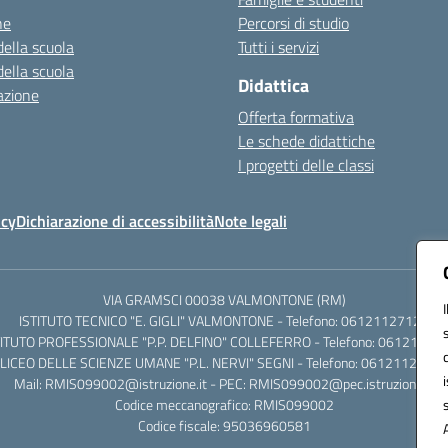
ne
Percorsi di studio
della scuola
Tutti i servizi
della scuola
Didattica
azione
Offerta formativa
Le schede didattiche
I progetti delle classi
icy
Dichiarazione di accessibilità
Note legali
VIA GRAMSCI 00038 VALMONTONE (RM)
ISTITUTO TECNICO "E. GIGLI" VALMONTONE - Telefono: 06121127125
TITUTO PROFESSIONALE "P.P. DELFINO" COLLEFERRO - Telefono: 06121126
LICEO DELLE SCIENZE UMANE "P.L. NERVI" SEGNI - Telefono: 0612112684
Mail: RMIS099002@istruzione.it - PEC: RMIS099002@pec.istruzione.it
Codice meccanografico: RMIS099002
Codice fiscale: 95036960581