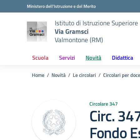
Vai ai contenuti
Vai al menu di navigazione
Vai al footer
Ministero dell'Istruzione e del Merito
Istituto di Istruzione Superiore
Via Gramsci
Valmontone (RM)
Scuola
Servizi
Novità
Didattica
Home
Novità
Le circolari
Circolari per doc
Circolare 347
Circ. 34
Fondo E