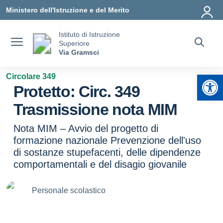
Vai ai contenuti
Vai al menu di navigazione
Vai al footer
Ministero dell'Istruzione e del Merito
Istituto di Istruzione
Superiore
Via Gramsci
Apr
Circolare 349
Protetto: Circ. 349
Trasmissione nota MIM
Nota MIM – Avvio del progetto di
formazione nazionale Prevenzione dell'uso
di sostanze stupefacenti, delle dipendenze
comportamentali e del disagio giovanile
Personale scolastico