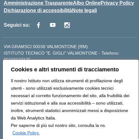
Amministrazione Trasparente
Albo Online
Privacy Policy
Dichiarazione di accessibilità
Note legali
Seguici su:
VIA GRAMSCI 00038 VALMONTONE (RM)
ISTITUTO TECNICO "E. GIGLI" VALMONTONE - Telefono:
06121127125
ISTITUTO PROFESSIONALE "P.P. DELFINO" COLLEFERRO -
Cookies e altri strumenti di tracciamento
Telefono: 06121126825
LICEO DELLE SCIENZE UMANE "P.L. NERVI" SEGNI - Telefono:
Il nostro Istituto non utilizza strumenti di profilazione degli
06121126845
utenti - sono utilizzati esclusivamente cookies tecnici
Mail: RMIS099002@istruzione.it - PEC:
necessari al corretto funzionamento del sito, alla fruibilità dei
RMIS099002@pec.istruzione.it
servizi istituzionali e alla sua accessibilità – sono utilizzati,
Codice meccanografico: RMIS099002
inoltre, strumenti statistici anonimizzati messi a disposizione
Codice fiscale: 95036960581
da Web Analytics Italia.
Per saperne di più sul nostro sito, consulta la ns.
Hosting & Powered by 3D Solution S.r.l.
Cookie Policy.
Concept & Design by Designers Italia