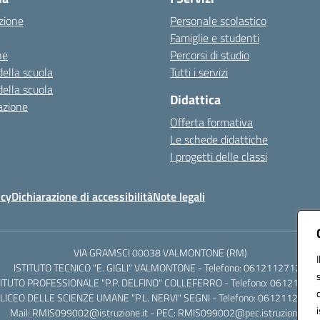
zione
Personale scolastico
Famiglie e studenti
ne
Percorsi di studio
della scuola
Tutti i servizi
della scuola
Didattica
azione
Offerta formativa
Le schede didattiche
I progetti delle classi
icy
Dichiarazione di accessibilità
Note legali
VIA GRAMSCI 00038 VALMONTONE (RM)
ISTITUTO TECNICO "E. GIGLI" VALMONTONE - Telefono: 06121127125
TITUTO PROFESSIONALE "P.P. DELFINO" COLLEFERRO - Telefono: 06121126
LICEO DELLE SCIENZE UMANE "P.L. NERVI" SEGNI - Telefono: 0612112684
Mail: RMIS099002@istruzione.it - PEC: RMIS099002@pec.istruzione.it