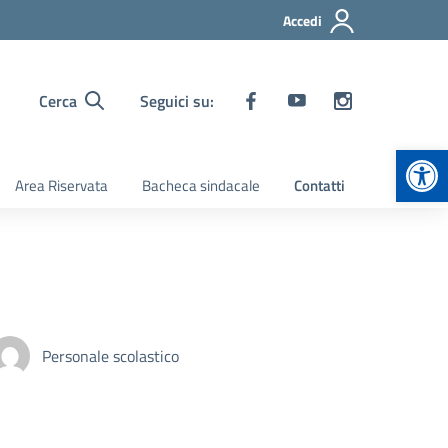
Accedi
Cerca
Seguici su:
Apr
Area Riservata
Bacheca sindacale
Contatti
Personale scolastico