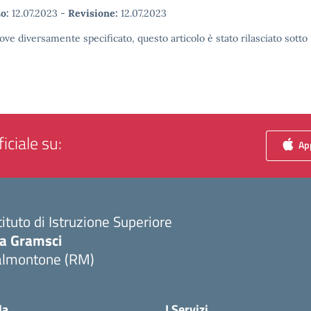
o:
12.07.2023
-
Revisione:
12.07.2023
ove diversamente specificato, questo articolo è stato rilasciato sott
iciale su:
App
tituto di Istruzione Superiore
ia Gramsci
almontone (RM)
Visita la pagina iniziale della scuola
la
I Servizi