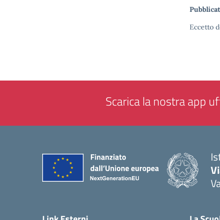
Pubblicat
Eccetto d
Scarica la nostra app uff
Is
V
V
— 
Link Esterni
La Scuo