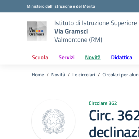
Vai ai contenuti
Vai al menu di navigazione
Vai al footer
Ministero dell'Istruzione e del Merito
Istituto di Istruzione Superiore
Via Gramsci
Valmontone (RM)
Scuola
Servizi
Novità
Didattica
Home
Novità
Le circolari
Circolari per alun
Circolare 362
Circ. 36
declinaz