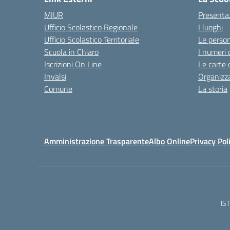
MIUR
Presenta
Ufficio Scolastico Regionale
I luoghi
Ufficio Scolastico Territoriale
Le perso
Scuola in Chiaro
I numeri 
Iscrizioni On Line
Le carte 
Invalsi
Organizz
Comune
La storia
Amministrazione Trasparente
Albo Online
Privacy Pol
IS