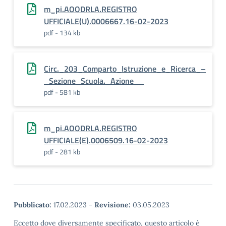
m_pi.AOODRLA.REGISTRO
UFFICIALE(U).0006667.16-02-2023
pdf - 134 kb
Circ._203_Comparto_Istruzione_e_Ricerca_–
_Sezione_Scuola._Azione__
pdf - 581 kb
m_pi.AOODRLA.REGISTRO
UFFICIALE(E).0006509.16-02-2023
pdf - 281 kb
Pubblicato:
17.02.2023
-
Revisione:
03.05.2023
Eccetto dove diversamente specificato, questo articolo è