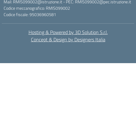
Mail: RMIS099002@istruzione.it - PEC: RMIS099002@pec.istruzione.it
Codice meccanografico: RMIS099002
Codice fiscale: 95036960581
Hosting & Powered by 3D Solution S.r.l.
Concept & Design by Designers Italia