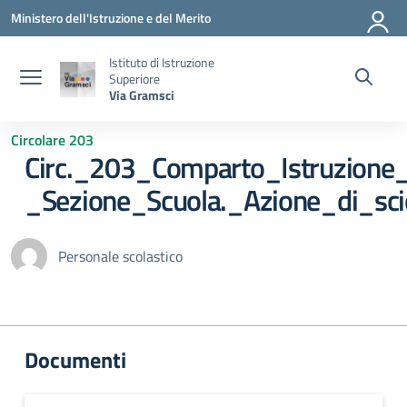
Vai ai contenuti
Vai al menu di navigazione
Vai al footer
Ministero dell'Istruzione e del Merito
Istituto di Istruzione
Superiore
Via Gramsci
Circolare 203
Circ._203_Comparto_Istruzione
_Sezione_Scuola._Azione_di_sc
Personale scolastico
Documenti