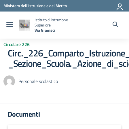
Vai ai contenuti
Vai al menu di navigazione
Vai al footer
Ministero dell'Istruzione e del Merito
Istituto di Istruzione
Superiore
Via Gramsci
Circolare 226
Circ._226_Comparto_Istruzione
_Sezione_Scuola._Azione_di_s
Personale scolastico
Documenti