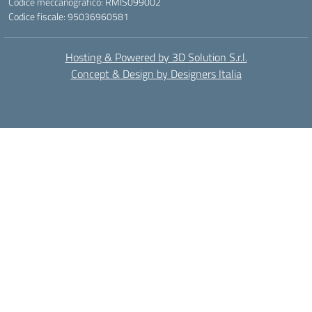
Codice meccanografico: RMIS099002
Codice fiscale: 95036960581
Hosting & Powered by 3D Solution S.r.l.
Concept & Design by Designers Italia