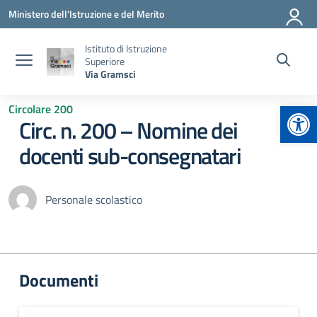
Vai ai contenuti
Vai al menu di navigazione
Vai al footer
Ministero dell'Istruzione e del Merito
Istituto di Istruzione
Superiore
Via Gramsci
Apr
Circolare 200
Circ. n. 200 – Nomine dei
docenti sub-consegnatari
Personale scolastico
Documenti