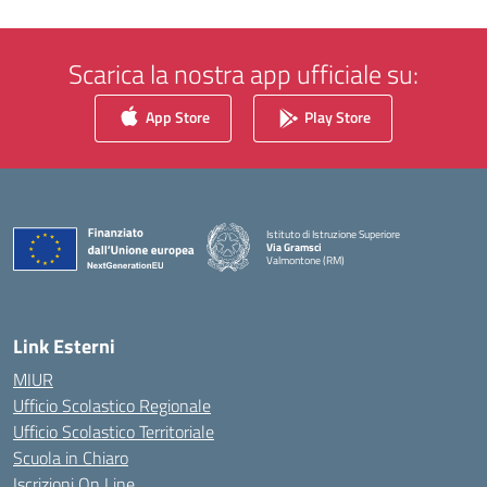
Scarica la nostra app ufficiale su:
App Store
Play Store
Istituto di Istruzione Superiore
Via Gramsci
Valmontone (RM)
— Visita la pagina iniziale della scuola
Link Esterni
MIUR
Ufficio Scolastico Regionale
Ufficio Scolastico Territoriale
Scuola in Chiaro
Iscrizioni On Line